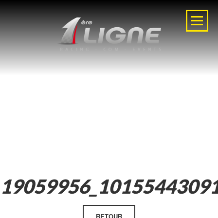
19059956_1015544309
RETOUR