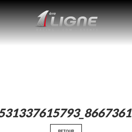
531337615793_866736
RETOUR