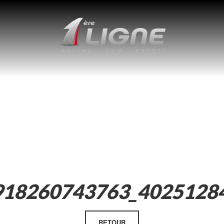
918260743763_4025128
RETOUR