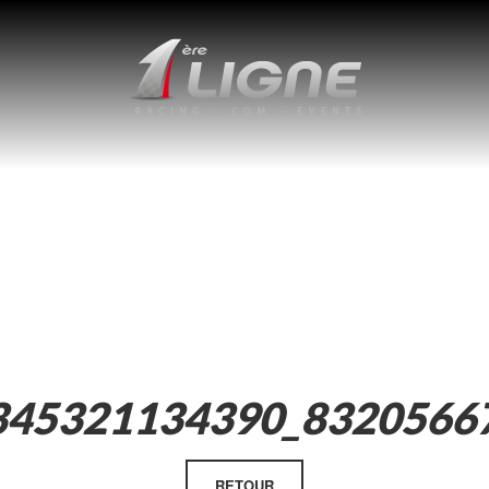
345321134390_8320566
RETOUR