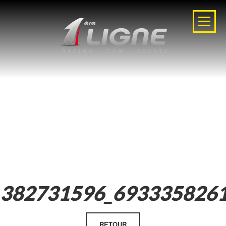
382731596_693335826
RETOUR