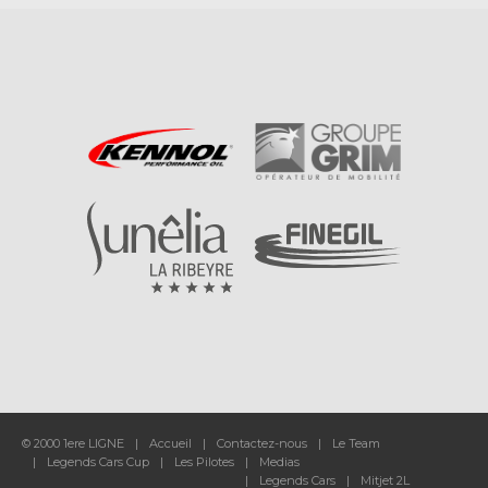
© 2000 1ere LIGNE
Accueil
Contactez-nous
Le Team
Legends Cars Cup
Les Pilotes
Medias
Legends Cars
Mitjet 2L