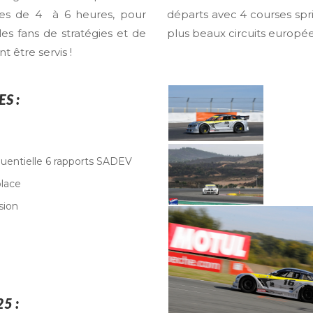
es de 4 à 6 heures, pour
départs avec 4 courses spri
 les fans de stratégies et de
plus beaux circuits europée
t être servis !
S :
quentielle 6 rapports SADEV
place
sion
5 :