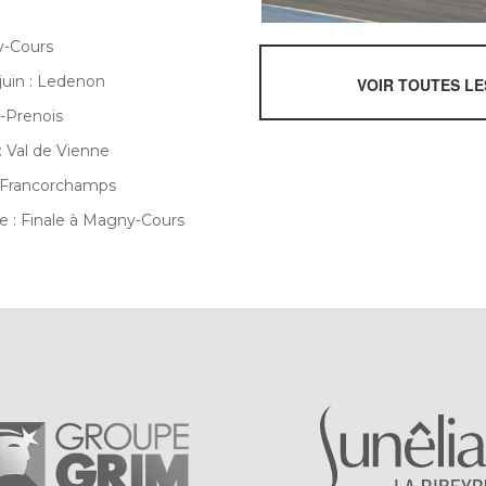
ny-Cours
 juin : Ledenon
VOIR TOUTES L
on-Prenois
: Val de Vienne
a-Francorchamps
e : Finale à Magny-Cours